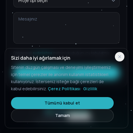
Göndererek
aydınlatma
metnini okuduğunuzu kabul etmiş
Sizi daha iyi ağırlamak için
olursunuz.
Sitenin düzgün çalışması ve deneyimi iyileştirmemiz
Gönder
için temel çerezler ile anonim kullanım istatistikleri
kullanıyoruz. İsterseniz isteğe bağlı çerezleri de
kabul edebilirsiniz.
Çerez Politikası
·
Gizlilik
Tümünü kabul et
Tamam
Gizlilik
Çerezler
Çerez ayarları
© 2026 Idamobile. Tüm hakları saklıdır.